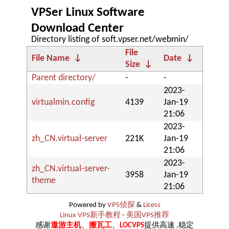
VPSer Linux Software
Download Center
Directory listing of soft.vpser.net/webmin/
File
File Name
↓
Date
↓
Size
↓
Parent directory/
-
-
2023-
virtualmin.config
4139
Jan-19
21:06
2023-
zh_CN.virtual-server
221K
Jan-19
21:06
2023-
zh_CN.virtual-server-
3958
Jan-19
theme
21:06
Powered by
VPS侦探
&
Licess
Linux VPS新手教程
-
美国VPS推荐
感谢
遨游主机
、
搬瓦工
、
LOCVPS
提供高速 ,稳定