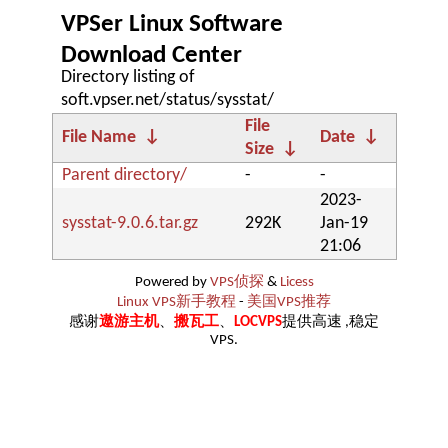
VPSer Linux Software
Download Center
Directory listing of
soft.vpser.net/status/sysstat/
File
File Name
↓
Date
↓
Size
↓
Parent directory/
-
-
2023-
sysstat-9.0.6.tar.gz
292K
Jan-19
21:06
Powered by
VPS侦探
&
Licess
Linux VPS新手教程
-
美国VPS推荐
感谢
遨游主机
、
搬瓦工
、
LOCVPS
提供高速 ,稳定
VPS.